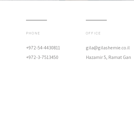
PHONE
OFFICE
+972-54-4430811
gila@gilashemie.co.il
+972-3-7513450
Hazamir 5, Ramat Gan