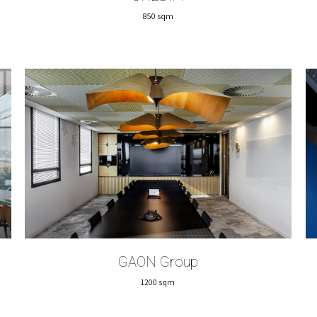
850 sqm
GAON Group
1200 sqm