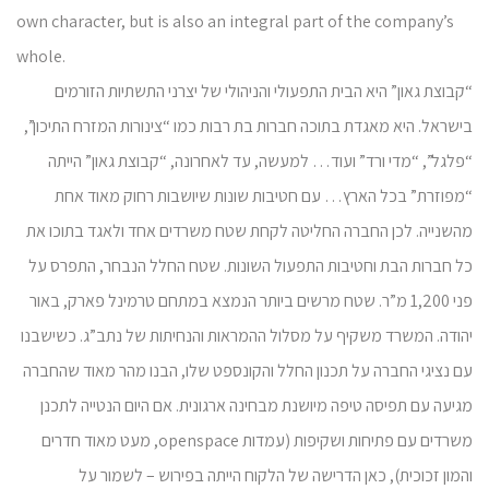
own character, but is also an integral part of the company’s
whole.
“קבוצת גאון” היא הבית התפעולי והניהולי של יצרני התשתיות הזורמים
בישראל. היא מאגדת בתוכה חברות בת רבות כמו “צינורות המזרח התיכון”,
“פלגל”, “מדי ורד” ועוד… למעשה, עד לאחרונה, “קבוצת גאון” הייתה
“מפוזרת” בכל הארץ… עם חטיבות שונות שיושבות רחוק מאוד אחת
מהשנייה. לכן החברה החליטה לקחת שטח משרדים אחד ולאגד בתוכו את
כל חברות הבת וחטיבות התפעול השונות. שטח החלל הנבחר, התפרס על
פני 1,200 מ”ר. שטח מרשים ביותר הנמצא במתחם טרמינל פארק, באור
יהודה. המשרד משקיף על מסלול ההמראות והנחיתות של נתב”ג. כשישבנו
עם נציגי החברה על תכנון החלל והקונספט שלו, הבנו מהר מאוד שהחברה
מגיעה עם תפיסה טיפה מיושנת מבחינה ארגונית. אם היום הנטייה לתכנן
משרדים עם פתיחות ושקיפות (עמדות openspace, מעט מאוד חדרים
והמון זכוכית), כאן הדרישה של הלקוח הייתה בפירוש – לשמור על