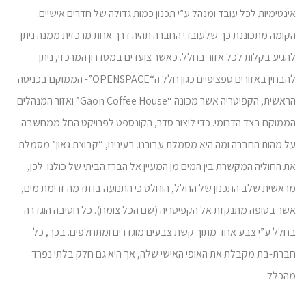
אינטימיות לכל עובד ומנהל ע”י תכנון כמות גדולה של חדרים אישיים.
הקומה מתכוננת כך שלעובדי החברה תהיה דרך אחת מרכזית ממנה ניתן
להגיע בקלות לכל אזור בחלל. כאשר צועדים במסדרון המרכזי, ניתן
להבחין באזורים ספציפיים כגון חלל ה“OPENSPACE”- הממוקם בכניסה
הראשית, הקפיטריה אשר מכונה “Gaon Coffee House” ואזור המנהלים
הממוקם בצד הדרומי. כדי ליצור סדר, הקונספט לפרויקט החל ממחשבה
על מהות החברה ומה היא מסמלת עבורנו. בעינינו, “קבוצת גאון” מסמלת
את החוליה המקשרת בין המים מן המעיין אל הברז הביתי של כולנו. לכן,
מראשית שלב התכנון של החלל, הוחלט כי התנועה בו תדמה זרימת מים,
אשר בסופה מתנקזת אל הקפיטריה (שם הכל צומח). כל חטיבה הוגדרה
בחלל ע”י צבע אחד מתוך קשת צבעים מוגדרים ומתחלפים. בכך, כל
חברת-בת מקבלת את האופי האישי שלה, אך היא גם חלק בלתי נפרד
מהכלל.