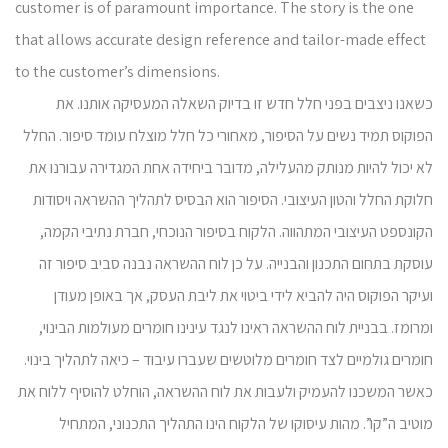
customer is of paramount importance. The story is the one
that allows accurate design reference and tailor-made effect
to the customer’s dimensions.
כשאנו ניצבים בפני חלל חדש זו בדיוק השאלה המעסיקה אותנו. את
הפוקוס תמיד נשים על הסיפור, מאחורי כל חלל מוצלח עומד סיפור. החלל
לא יכול להיות מנותק מהעלילה, מדובר ביחידה אחת המגדירה עבורנו את
חלוקת החלל והטון העיצובי. הסיפור הוא הבסיס לתהליך ההשראה ויסודות
הקונספט העיצובי המתהווה. הלקוח בסיפור הנוכחי, חברת נתיבי הקמה,
עוסקת בתחום התכנון והבנייה. על כן לוח ההשראה נבנה סביב סיפור זה
ועיקר הפוקוס היה להביא לידי ביטוי את ליבת העסק, אך באופן מעודן
ומרומז. בבניית לוח ההשראה ראינו לנגד עינינו חומרים מעולמות הבינוי,
חומרים גולמיים לצד חומרים מלוטשים שעברו עיבוד – כיאה לתהליך בינוי.
כאשר המשכנו להעמיק ולעבות את לוח ההשראה, הוחלט להוסיף ללוח את
מוטיב ה”קו”. מהות עיסוקו של הלקוח הינו התהליך התכנוני, המתחיל